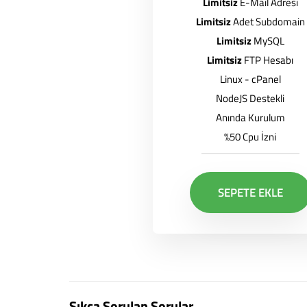
Limitsiz
E-Mail Adresi
Limitsiz
Adet Subdomain
Limitsiz
MySQL
Limitsiz
FTP Hesabı
Linux - cPanel
NodeJS Destekli
Anında Kurulum
%50 Cpu İzni
SEPETE EKLE
Sıkça Sorulan Sorular