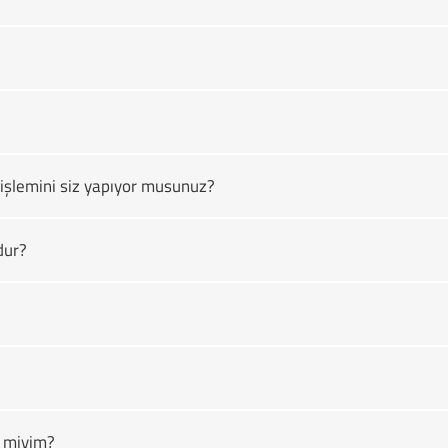
işlemini siz yapıyor musunuz?
dur?
r miyim?