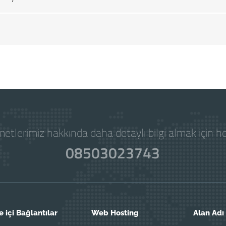
Powered by
WISECP
etlerimiz hakkında daha detaylı bilgi almak için 
08503023743
e içi Bağlantılar
Web Hosting
Alan Adı 