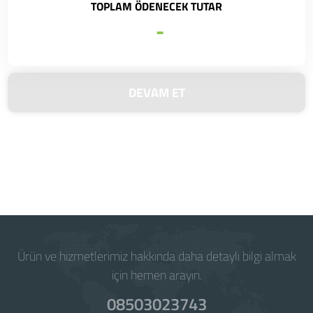
TOPLAM ÖDENECEK TUTAR
-
DEVAM ET
Powered by
WISECP
Ürün ve hizmetlerimiz hakkında daha detaylı bilgi almak
için hemen arayın.
08503023743