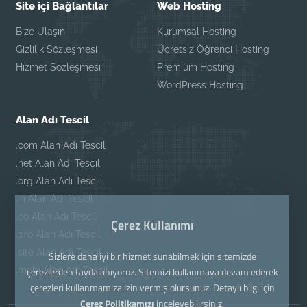
Site içi Bağlantılar
Web Hosting
Bize Ulaşın
Kurumsal Hosting
Gizlilik Sözleşmesi
Ücretsiz Öğrenci Hosting
Hizmet Sözleşmesi
Premium Hosting
WordPress Hosting
Alan Adı Tescil
.com Alan Adı Tescil
.net Alan Adı Tescil
.org Alan Adı Tescil
.in Alan Adı Tescil
.co Alan Adı Tescil
Çerez Kullanımı
.pro Alan Adı Tescil
.site Alan Adı Tescil
Sizlere daha iyi bir hizmet sunabilmek için sitemizde
.mobi Alan Adı Tescil
çerezlerden faydalanıyoruz. Sitemizi kullanmaya devam ederek
çerezleri kullanmamıza izin vermiş olursunuz. Detaylı bilgi için
Çerez Politikamızı
inceleyebilirsiniz.