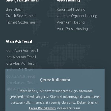
Site içi Bağlantılar
Web Hosting
Bize Ulaşın
Kurumsal Hosting
Gizlilik Sözleşmesi
Ücretsiz Öğrenci Hosting
Hizmet Sözleşmesi
Premium Hosting
WordPress Hosting
Alan Adı Tescil
.com Alan Adı Tescil
.net Alan Adı Tescil
.org Alan Adı Tescil
.in Alan Adı Tescil
.co Alan Adı Tescil
Çerez Kullanımı
.pro Alan Adı Tescil
.site Alan Adı Tescil
Sizlere daha iyi bir hizmet sunabilmek için sitemizde
.mobi Alan Adı Tescil
çerezlerden faydalanıyoruz. Sitemizi kullanmaya devam ederek
çerezleri kullanmamıza izin vermiş olursunuz. Detaylı bilgi için
Çerez Politikamızı
inceleyebilirsiniz.